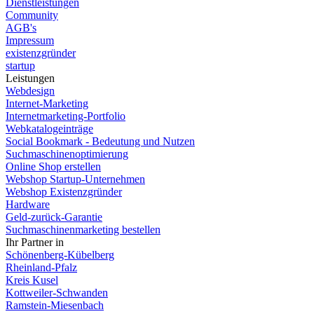
Dienstleistungen
Community
AGB's
Impressum
existenzgründer
startup
Leistungen
Webdesign
Internet-Marketing
Internetmarketing-Portfolio
Webkatalogeinträge
Social Bookmark - Bedeutung und Nutzen
Suchmaschinenoptimierung
Online Shop erstellen
Webshop Startup-Unternehmen
Webshop Existenzgründer
Hardware
Geld-zurück-Garantie
Suchmaschinenmarketing bestellen
Ihr Partner in
Schönenberg-Kübelberg
Rheinland-Pfalz
Kreis Kusel
Kottweiler-Schwanden
Ramstein-Miesenbach